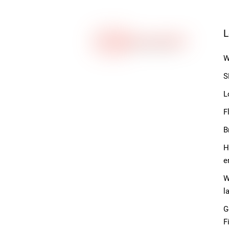
L
W
S
L
F
B
H
e
W
l
G
F