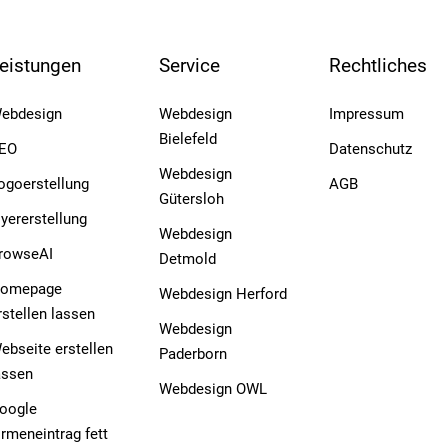
eistungen
Service
Rechtliches
ebdesign
Webdesign
Impressum
Bielefeld
EO
Datenschutz
Webdesign
ogoerstellung
AGB
Gütersloh
lyererstellung
Webdesign
rowseAI
Detmold
omepage
Webdesign Herford
rstellen lassen
Webdesign
ebseite erstellen
Paderborn
assen
Webdesign OWL
oogle
irmeneintrag fett